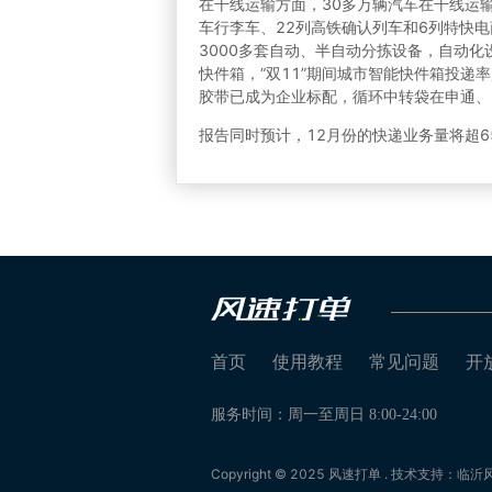
在干线运输方面，30多万辆汽车在干线运输
车行李车、22列高铁确认列车和6列特快
3000多套自动、半自动分拣设备，自动化
快件箱，“双11”期间城市智能快件箱投递
胶带已成为企业标配，循环中转袋在申通、
报告同时预计，12月份的快递业务量将超65
首页
使用教程
常见问题
开
服务时间：周一至周日 8:00-24:00
Copyright © 2025 风速打单 . 技术支持