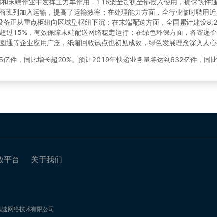
和末端作业中发挥主力军作用，116架全货机全部投入使用，确保快件通
电商班列加入运输，提高了运输效率；在处理能力方面，全行业临时聘用近4
设备正从重点枢纽向区域型枢纽下沉；在末端配送方面，全国累计建设8.
率超过15%，有效保障末端配送网络稳定运行；在绿色环保方面，各寄递
圆通等企业应用广泛，纸箱回收试点也初见成效，绿色发展理念深入人心
亿件，同比增长超20%。预计2019年快递业务量将达到632亿件，同比增
放平台
关于我们
：临沂风速网络技术有限公司