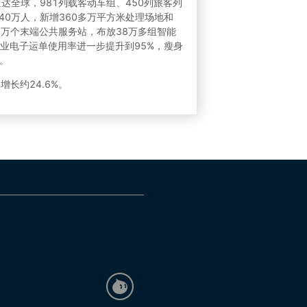
达全球，981列载客动车组、450列旅客列
0万人，新增360多万平方米处理场地和
2万个末端公共服务站，布放38万多组智能
企业电子运单使用率进一步提升到95%，瘦身
。
长约24.6%。