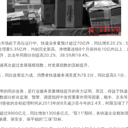
市场处于高位运行中。快递业务量预计超过70亿件，同比增长20.2%；
高日处理量5.35亿件，均创历史新高。净增量连续8个月保持在10亿件以
比去年同期分别提高20.2%、38.5%和19.4%。
速再次超过发展规模指数，对发展指数的贡献提升。
%，同比改善近六成。消费者快递服务满意度为78.2分，同比提高0.1分。
率的同步改善，是行业服务质量继续提升的有力证明。而且，得益于快递
数据分析在监测、预警、调度指挥中发挥重要作用等因素，顺丰、京东等
到签收的全程处理时间从2013年的9天减少至今年的2.4天，时限压缩了7
过9900亿元，同比增加1300多亿元。“双11”期间，各快递企业都
畅通、保安全、保平稳的“三保”目标。