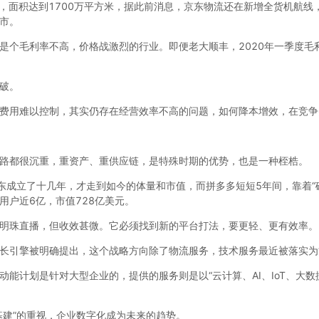
库，面积达到1700万平方米，据此前消息，京东物流还在新增全货机航
市。
是个毛利率不高，价格战激烈的行业。即便老大顺丰，2020年一季度毛
破。
费用难以控制，其实仍存在经营效率不高的问题，如何降本增效，在竞争
路都很沉重，重资产、重供应链，是特殊时期的优势，也是一种桎梏。
东成立了十几年，才走到如今的体量和市值，而拼多多短短5年间，靠着“砍
用户近6亿，市值728亿美元。
明珠直播，但收效甚微。它必须找到新的平台打法，要更轻、更有效率。
长引擎被明确提出，这个战略方向除了物流服务，技术服务最近被落实为“
能计划是针对大型企业的，提供的服务则是以“云计算、AI、IoT、大
基建”的重视，企业数字化成为未来的趋势。