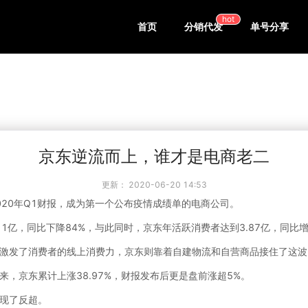
hot
首页
分销代发
单号分享
京东逆流而上，谁才是电商老二
更新：
2020-06-20 14:53
020年Q1财报，成为第一个公布疫情成绩单的电商公司。
润11亿，同比下降84%，与此同时，京东年活跃消费者达到3.87亿，同比增
激发了消费者的线上消费力，京东则靠着自建物流和自营商品接住了这波
，京东累计上涨38.97%，财报发布后更是盘前涨超5%。
现了反超。