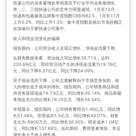
快递公司的业务量增长率明显高于行业平均业务量增长
率，二、三线快递公司的竞争力明显减弱。1月至12月，
快递和包裹服务品牌集中度指数CR8为82.5，1月至11月
上升0.2%，同比上升1.2%。集中度指数反映出市场份额正
在加速向主要快递公司集中。
收入和现金流变化的偏离
报告期内，公司营业收入呈现正增长，净现金流量下降。
从财务数据来看，营业收入同比增长35.71%，达到
230.89亿元，而经营活动产生的净现金流量为19.76亿
元，同比下降6.27亿元，同比下降24.09%。
至于现金流的下降，公司主要解释由于市场竞争加剧，收
入的增长低于成本的增长。报告期内，公司销售商品和提
供劳务获得现金74.73亿元，同比增长40.14%。商品和服
务现金支出同比增长79.25亿元，增长56.54%。
年报显示，报告期内，公司销售费用为1.46亿元，同比增
长51.46%。管理成本5.5亿元，同比增长43.07%。财务
支出为-6900万元，同比增长38.90%。研发成本1.04亿
元，同比增长137.66%。在此期间，费用显著增加，并且
增长率大于收入增长率。