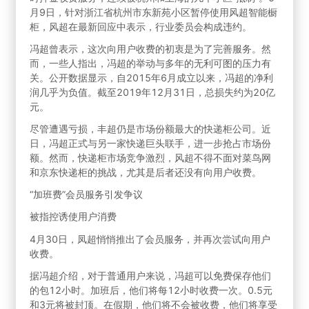
月9日，针对浙江省杭州市东新苑小区暂停使用风超智能橱
柜，风超在最新回应中表示，行业委员会构成违约。
冯超曾表示，这次向用户收费的初衷是为了完善服务。然
而，一些人指出，冯超的举动与多年的无利可图的压力有
关。公开数据显示，自2015年6月成立以来，冯超的净利
润几乎为负值。截至2019年12月31日，总损失约为20亿
元。
尽管遭遇亏损，丰超仍是市场份额最大的快递柜公司。近
日，冯超正式与另一家快递巨头联手，进一步抢占市场份
额。然而，快递柜市场竞争激烈，风超不得不面对菜鸟网
和京东快递柜的挑战，尤其是后者还没有向用户收费。
“加班费”会员服务引发争议
被指控诱使用户消费
4月30日，凤超悄悄推出了会员服务，并再次尝试向用户
收费。
据冯超介绍，对于普通用户来说，冯超可以免费保存他们
的包12小时。加班后，他们将每12小时收费一次。0.5元
和3元将被封顶。在假期，他们将不会被收费，他们将享受