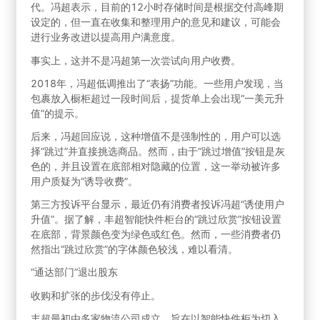
代。冯超表示，目前的12小时存储时间是根据交付高峰期
设定的，但一直在收集和整理用户的意见和建议，可能会
进行业务改进以提高用户满意度。
事实上，这并不是冯超第一次尝试向用户收费。
2018年，冯超低调推出了“表扬”功能。一些用户发现，当
包裹放入橱柜超过一段时间后，提货单上会出现“一美元升
值”的提示。
后来，冯超回应说，这种增值不是强制性的，用户可以选
择“跳过”并直接挑选商品。然而，由于“跳过增值”按钮是灰
色的，并且设置在底部相对隐藏的位置，这一举动被许多
用户质疑为“诱导收费”。
第三方投诉平台显示，最近仍有消费者投诉冯超“诱使用户
升值”。据了解，丰超智能快件柜台的“跳过欣赏”按钮设置
在底部，背景颜色变为绿色或红色。然而，一些消费者仍
然指出“跳过欣赏”的字体颜色较浅，难以看清。
“通达部门”退出股东
收购和扩张的步伐没有停止。
丰超最初由多家物流公司成立，旨在以智能快件柜为切入