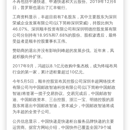
不再包括中通快递、申通快递和大云股份。2019年12月6
日，普罗斯也退出了汇丰银行。
工商资料显示，丰超目前有7名股东，其中主要股东为深圳
荣威企业发展有限公司(以下简称深圳荣威)，持股比例为
46.07%。深圳顺丰投资有限公司和深圳明德控股发展有限
公司分别持有18.95%和7.68%的股份。股权渗透后，最终
受益者是顺丰控股董事长王伟。
赞助商的退出并没有影响到峰超的发展步伐。近年来，凤
超积极向外扩张。
2017年9月，冯超以8.1亿元收购中集杰栈，成为终端布局
行业的第一家，累计进柜量超过10亿元。
今年5月5日，顺丰控股宣布其控股公司深圳丰超网络技术
有限公司与中国邮政智迪科技有限公司(以下简称中国邮政
智迪)将签署一揽子交易协议。交易完成后，中国邮政智
迪、中国邮政资本、三台控股、浙江一宝、明德控股的原
股东将退出中国邮政智迪，资本减少，中国邮政智迪将成
为丰超的全资子公司。
公共信息显示，中国快递是快递柜台服务品牌快递的主要
运营商。据官方网站介绍，中国快件已覆盖全国79个城