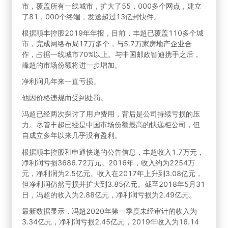
市，覆盖所有一线城市，扩大了55，000多个网点，建立
了81，000个终端，发送超过13亿封快件。
根据顺丰控股2019年年报，目前，丰超已覆盖110多个城
市，完成网络布局17万多个，与5.7万家房地产企业合
作，占据一线城市70%以上。与中国邮政智迪携手之后，
峰超的市场份额将进一步增加。
净利润几年来一直亏损。
他因价格违规而受到处罚。
冯超已经两次探讨了用户费用，背后是公司持续亏损的压
力。尽管丰超已经是中国市场份额最高的快递柜公司，但
自成立多年以来几乎没有盈利。
根据顺丰控股和申通快递的公告信息，丰超收入1.7万元，
净利润亏损3686.72万元。2016年，收入约为2254万
元，净利润为2.5亿元。收入在2017年上升到3.08亿元，
但净利润仍然亏损并扩大到3.85亿元。截至2018年5月31
日，冯超的收入为2.88亿元，净利润亏损为2.49亿元。
最新数据显示，冯超2020年第一季度未经审计的收入为
3.34亿元，净利润亏损2.45亿元，2019年收入为16.14