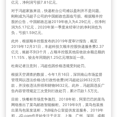
亿元，净利润亏损7.81亿元。
对于冯超家族来说，快递柜台公司难以盈利并不是问题。
刚刚成为冯超子公司的中国邮政也面临亏损。根据顺丰控
股的公告，中国邮政志迪2019年收入为4.29亿元，但净利
润为5.17亿元，2020年第一季度未经审计的净利润也为
负，亏损1.59亿元。
此外，根据顺丰控股发布的2019年度审计报告，截至
2019年12月31日，丰超科技欠顺丰控股快递服务费2.37
亿元，账龄不到3个月，占顺丰控股其他应收款余额总额的
11.15%，较去年同期的1.25亿元增加近一倍。
杜南记者注意到，冯超也因价格违规受到处罚。
根据天空调查的数据，今年1月16日，深圳南山市场监督
管理局以违法价格(含行政性收费)对冯超处以9632元罚
款，并没收违法所得和财物9632元。此外，冯超因违反广
告内容管理规定三次受到行政处罚，累计罚款1.5万元。
目前，快餐柜市场竞争激烈。2018年初，阿里巴巴的菜鸟
网络推出了菜鸟邮政智能橱柜。2019年9月，菜鸟包装推
出菜鸟包装发送柜，为B端办公室提供发送服务。2019年
初，JD.com也开始专注于北京、上海、广州、深圳、成都