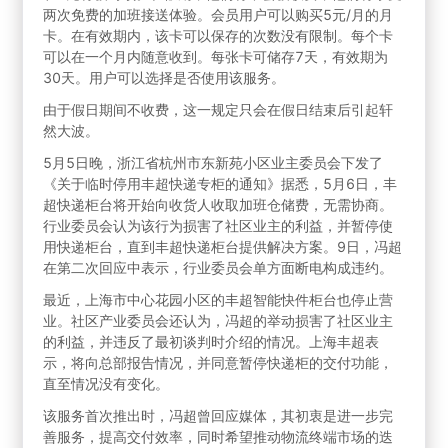
两次免费的加班接送体验。会员用户可以购买5元/月的月
卡。在有效期内，该卡可以保存的次数没有限制。每个卡
可以在一个月内随意收到。每张卡可储存7天，有效期为
30天。用户可以选择是否使用该服务。
由于假日期间不收费，这一规定只会在假日结束后引起轩
然大波。
5月5日晚，浙江省杭州市东新苑小区业主委员会下发了
《关于临时停用丰超快递专柜的通知》据悉，5月6日，丰
超快递柜台将开始向收货人收取加班仓储费，无需协商。
行业委员会认为该行为损害了社区业主的利益，并暂停使
用快递柜台，直到丰超快递柜台提供解决方案。9日，冯超
在第二次回应中表示，行业委员会单方面断电构成违约。
最近，上海市中心花园小区的丰超智能快件柜台也停止营
业。社区产业委员会还认为，冯超的举动损害了社区业主
的利益，并违反了最初谈判时介绍的情况。上海丰超表
示，将向总部报告情况，并同意暂停快递柜的交付功能，
直至情况没有变化。
该服务首次推出时，冯超曾回应媒体，其初衷是进一步完
善服务，提高交付效率，同时希望推动物流终端市场的迭