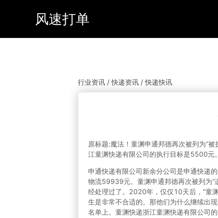
风速打单
行业资讯 / 快递资讯 / 快递快讯
原标题:魔法！童渊申通邦德再次被列为“被
江童渊快递有限公司的执行目标是5500元
申通快递有限公司新余分公司是申通快递的子
物流59939元。童渊申通邦德再次被列为“
经处理过了。2020年，仅仅10天后，“
生是非常不合适的。那他们为什么继续出现
名单上。童渊快递浙江童渊快递有限公司的