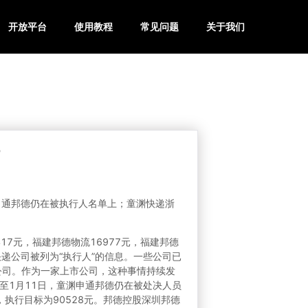
开放平台
使用教程
常见问题
关于我们
”
渊申通邦德仍在被执行人名单上；童渊快递浙
17元，福建邦德物流16977元，福建邦德
些快递公司被列为“执行人”的信息。一些公司已
市公司。作为一家上市公司，这种事情持续发
至1月11日，童渊申通邦德仍在被处决人员
执行目标为90528元。邦德控股深圳邦德