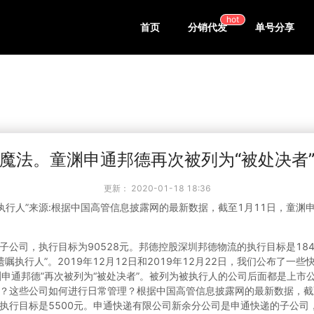
hot
首页
分销代发
单号分享
魔法。童渊申通邦德再次被列为“被处决者
更新：
2020-01-18 18:36
执行人”来源:根据中国高管信息披露网的最新数据，截至1月11日，童
。
公司，执行目标为90528元。邦德控股深圳邦德物流的执行目标是184
遗嘱执行人”。2019年12月12日和2019年12月22日，我们公布了一
童渊申通邦德”再次被列为“被处决者”。被列为被执行人的公司后面都是上
？这些公司如何进行日常管理？根据中国高管信息披露网的最新数据，截
执行目标是5500元。申通快递有限公司新余分公司是申通快递的子公司，