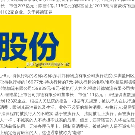
事长，市值297亿元；陈德军以115亿元的财富登上“2019胡润富豪榜”
制102家企业。关于邦德证券
元-6元-待执行标的名称/名称:深圳邦德物流有限公司执行法院:深圳盐田区
公司:待执行标的16977元-待执行标的7元-待执行标的名称/名称:福建
福建邦德物流有限公司:59939元-8元-被执行人姓名:福建邦德物流有限公司
人:崔维星(上市公司邦德有限公司董事长，市值111亿元； )根据调查数
，控制123家企业。根据人民法院的报告，根据有关规定，被执行人在执行
消费，限制其高消费以及生活、业务不必要的相关消费。被执行人:是需
行法律程序)被执行人的不诚实:基于被执行人，法院被阻止执行，而被执
人一样，不诚实的人不承担不诚实的后果。但是，违背诺言的人将被法院
无法获得信用、无法办理信用卡、限制高消费等。被处决的人是不诚实的
上确定违背诺言的人，这也通常被称为“老赖”