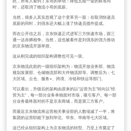
此，所有人看到了东哥的举动：降低五险一金的标准同
时，还取消了物流小哥的底薪。
当然，很多人其实忽视了这个变革另一面：在取消快递员
底薪的同时，刘强东还大幅上涨了快递员揽件提成。
而在公开信之后，京东快递正式进军三方快递市场，跟三
通一达赤膊相争。当然，这也被看作是刘强东的强力推动
的京东物流开源举措。
这从刚完成的组织架构调整也可见一斑。
京东物流此前的一级组织架构为：物流开放业务部、物流
规划发展部、仓储物流部和大件物流部等。调整后为：七
大区域、云仓、服务+、跨境、冷链和快运等部门。
可以看出，升级后的架构由原来的以“运营为主”转向以“经
营为主”，每一部分业务单独面对市场，吸引客户。每一部
分业务最终面对的不是京东商城，而是第三方客户。
而最近京东物流将运营相关事业部的人数缩减了一半，将
集团的运营职能下放到华北、华东、华南等七大区域。
这已经从组织架构上为京东物流的转型、乃至上市奠定了