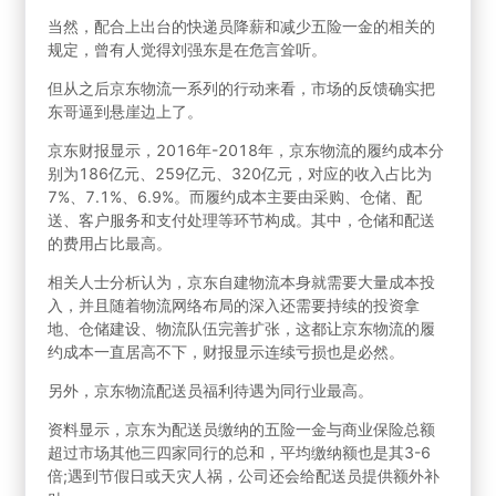
当然，配合上出台的快递员降薪和减少五险一金的相关的
规定，曾有人觉得刘强东是在危言耸听。
但从之后京东物流一系列的行动来看，市场的反馈确实把
东哥逼到悬崖边上了。
京东财报显示，2016年-2018年，京东物流的履约成本分
别为186亿元、259亿元、320亿元，对应的收入占比为
7%、7.1%、6.9%。而履约成本主要由采购、仓储、配
送、客户服务和支付处理等环节构成。其中，仓储和配送
的费用占比最高。
相关人士分析认为，京东自建物流本身就需要大量成本投
入，并且随着物流网络布局的深入还需要持续的投资拿
地、仓储建设、物流队伍完善扩张，这都让京东物流的履
约成本一直居高不下，财报显示连续亏损也是必然。
另外，京东物流配送员福利待遇为同行业最高。
资料显示，京东为配送员缴纳的五险一金与商业保险总额
超过市场其他三四家同行的总和，平均缴纳额也是其3-6
倍;遇到节假日或天灾人祸，公司还会给配送员提供额外补