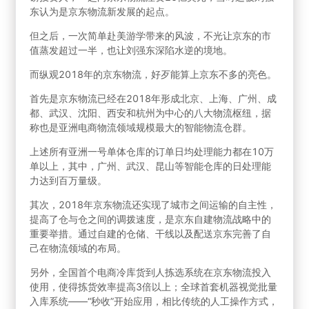
东认为是京东物流新发展的起点。
但之后，一次简单赴美游学带来的风波，不光让京东的市
值蒸发超过一半，也让刘强东深陷水逆的境地。
而纵观2018年的京东物流，好歹能算上京东不多的亮色。
首先是京东物流已经在2018年形成北京、上海、广州、成
都、武汉、沈阳、西安和杭州为中心的八大物流枢纽，据
称也是亚洲电商物流领域规模最大的智能物流仓群。
上述所有亚洲一号单体仓库的订单日均处理能力都在10万
单以上，其中，广州、武汉、昆山等智能仓库的日处理能
力达到百万量级。
其次，2018年京东物流还实现了城市之间运输的自主性，
提高了仓与仓之间的调拨速度，是京东自建物流战略中的
重要举措。通过自建的仓储、干线以及配送京东完善了自
己在物流领域的布局。
另外，全国首个电商冷库货到人拣选系统在京东物流投入
使用，使得拣货效率提高3倍以上；全球首套机器视觉批量
入库系统——“秒收”开始应用，相比传统的人工操作方式，