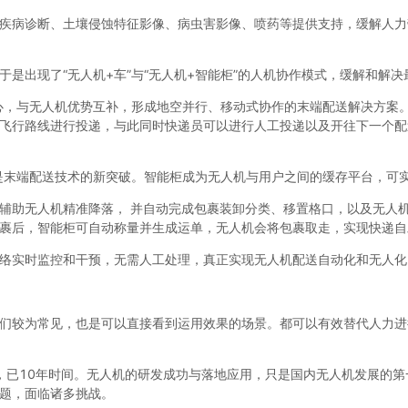
疾病诊断、土壤侵蚀特征影像、病虫害影像、喷药等提供支持，缓解人力
是出现了“无人机+车”与“无人机+智能柜”的人机协作模式，缓解和解
中心，与无人机优势互补，形成地空并行、移动式协作的末端配送解决方案
飞行路线进行投递，与此同时快递员可以进行人工投递以及开往下一个配
，是末端配送技术的新突破。智能柜成为无人机与用户之间的缓存平台，可
辅助无人机精准降落， 并自动完成包裹装卸分类、移置格口，以及无人
裹后，智能柜可自动称量并生成运单，无人机会将包裹取走，实现快递自
络实时监控和干预，无需人工处理，真正实现无人机配送自动化和无人化
们较为常见，也是可以直接看到运用效果的场景。都可以有效替代人力进
今，已10年时间。无人机的研发成功与落地应用，只是国内无人机发展的
题，面临诸多挑战。