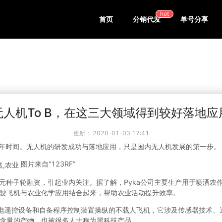
hot
首页
分销代发
单号分享
无人机To B，在这三大领域得到较好落地应
更新：
2020-01-03 17:41
10年时间。无人机的研发成功与落地应用，只是国内无人机发展的第一步。
图片来自“123RF”
万美元种子轮融资，引起业内关注。据了解，Pyka公司主要生产用于喷洒
驶飞机与农业化学应用结合起来，帮助农业活动提升效率。
线电遥控设备和自备程序控制装置操纵的不载人飞机，它涉及传感器技术、
含量的产物。也被很多人士称为黑科技产品。