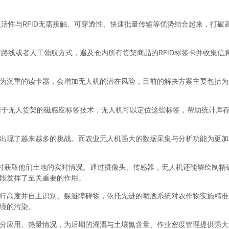
灵活性与RFID无需接触、可穿透性、快速批量传输等优势结合起来，打
行路线或者人工领航方式，遍及仓内所有货架商品的RFID标签卡并收集
为沉重的读卡器，会增加无人机的潜在风险，目前的解决方案主要包括为
常用于无人货架的磁感应标签技术，无人机可以定位这些标签，帮助统计库
出现了越来越多的挑战。而农业无人机强大的数据采集与分析功能为更加
时获取他们土地的实时情况。通过摄像头、传感器，无人机还能够绘制精
段发挥了至关重要的作用。
行高度并自主识别、躲避障碍物，依托先进的喷洒系统对农作物实施精准
境的污染。
分应用、热量情况，为后期的灌溉与土壤氮含量、作业密度管理提供强大