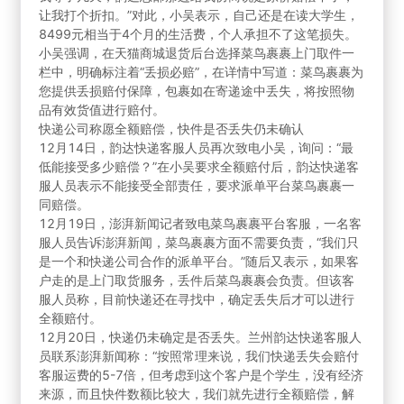
让我打个折扣。”对此，小吴表示，自己还是在读大学生，
8499元相当于4个月的生活费，个人承担不了这笔损失。
小吴强调，在天猫商城退货后台选择菜鸟裹裹上门取件一
栏中，明确标注着“丢损必赔”，在详情中写道：菜鸟裹裹为
您提供丢损赔付保障，包裹如在寄递途中丢失，将按照物
品有效货值进行赔付。
快递公司称愿全额赔偿，快件是否丢失仍未确认
12月14日，韵达快递客服人员再次致电小吴，询问：“最
低能接受多少赔偿？”在小吴要求全额赔付后，韵达快递客
服人员表示不能接受全部责任，要求派单平台菜鸟裹裹一
同赔偿。
12月19日，澎湃新闻记者致电菜鸟裹裹平台客服，一名客
服人员告诉澎湃新闻，菜鸟裹裹方面不需要负责，“我们只
是一个和快递公司合作的派单平台。”随后又表示，如果客
户走的是上门取货服务，丢件后菜鸟裹裹会负责。但该客
服人员称，目前快递还在寻找中，确定丢失后才可以进行
全额赔付。
12月20日，快递仍未确定是否丢失。兰州韵达快递客服人
员联系澎湃新闻称：“按照常理来说，我们快递丢失会赔付
客服运费的5-7倍，但考虑到这个客户是个学生，没有经济
来源，而且快件数额比较大，我们就先进行全额赔偿，解