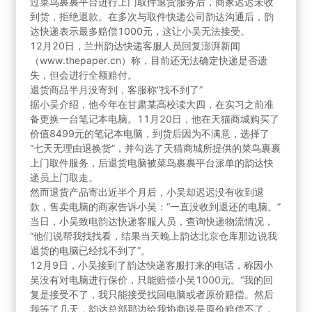
过菜鸟裹裹平台进行上门取件退货服务后，商家迟迟未收
到货，拒绝退款。在多次与取件快递公司韵达沟通后，韵
达快递表示最多赔偿1000元，这让小吴无法接受。
12月20日，兰州韵达快递客服人员回复澎湃新闻
（www.thepaper.cn）称，目前还无法确定快递是否遗
失，但会进行全额赔付。
退货商品半月没寄到，客服称“找不到了”
据小吴介绍，他今年在甘肃某高校读大四，在实习之前准
备更换一台笔记本电脑。11月20日，他在天猫商城购买了
价值8499元的笔记本电脑，到货后因为不满意，选择了
“七天无理由退换货”，并勾选了天猫商城所提供的菜鸟裹裹
上门取件服务，后退货电脑被菜鸟裹裹平台派单的韵达快
递员上门取走。
然而退货产品寄出近半个月后，小吴却迟迟没有收到退
款，售卖电脑的商家告诉小吴：“一直没收到退还的电脑。”
当日，小吴致电韵达快递客服人员，查询快递物流情况，
“他们说帮我找找看，结果当天晚上韵达北京仓库那边说我
退货的电脑已经找不到了”。
12月9日，小吴接到了韵达快递客服打来的电话，称因小
吴没有对电脑进行保价，只能赔偿小吴1000元。“我的回
复是接受不了，我只能接受找回电脑或者原价赔偿。然后
我等了几天，韵达总部那边给我协商说是原价赔偿不了，