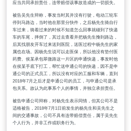
应当共同承担责任，连带赔偿该事故造成的一切损失。
被告吴先生辩称，事发当时其并没有行驶，电动三轮车
停到马路边，当时他在那里分快件，之后杨先生骑自行
车过来，骑着过来的时候不知道怎么回事就碰到了快递
车的车尾，摔倒了，其过去查看并把杨先生搀到路边，
后其找朋友开车过来送到医院，送医过程中杨先生的家
属也在场。因杨先生说可以走医保，所以他没有垫付医
药费。侯某承包翠微路这一片区的申通快递，事发时他
在侯某手底下打工，帮忙送申通公司的快递，因不是申
通公司的正式员工，所以没有对应的工服和车辆，直到
2018年7月之后才是申通公司的员工，与申通公司是承
包关系。故认为此事系个人的事情，并独立承担责任。
被告申通公司辩称，对杨先生表示同情，但其公司不是
适格被告，2018年7月1日前发生的杨先生和吴先生之
间的交通事故，公司不具有连带赔偿责任，属于吴先生
个人行为，并非工作或职务行为。