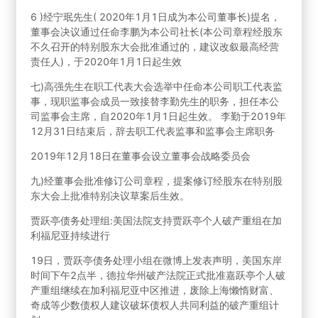
6 )经宁珉先生( 2020年1月1日成为本公司董事长)提名，
董事会决议通过任命李鹏为本公司社长(本公司章程经股东
不久召开的特别股东大会批准通过的，建议改叙最高经营
责任人)，于2020年1月1日起生效
七)高强先生在职工代表大会选举中任命本公司职工代表监
事，现职监事会成员一致接替李勤先生的职务，担任本公
司监事会主席，自2020年1月1日起生效。 李勤于2019年
12月31日结束后，辞去职工代表监事和监事会主席职务
2019年12月18日在董事会设立董事会战略委员会
九)经董事会批准修订公司章程，提案修订经股东在特别股
东大会上批准特别决议草案后生效。
贾跃亭债务处理组:美国法院支持贾跃亭个人破产重组在加
利福尼亚持续进行
19日，贾跃亭债务处理小组在微博上发表声明，美国东岸
时间下午2点半，德拉华州破产法院正式批准嘉跃亭个人破
产重组继续在加利福尼亚中区推进，废除上海懒惰财富、
奇成等少数债权人建议破坏债权人共同利益的破产重组计