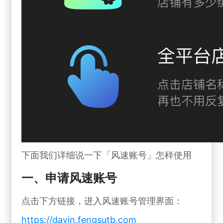
下面我们详细说一下「风速账号」怎样使用
一、申请风速账号
点击下方链接，进入风速账号管理界面：
https://dayin.fengsutb.com