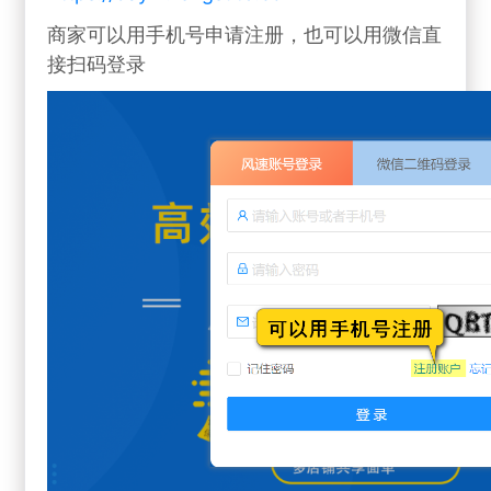
商家可以用手机号申请注册，也可以用微信直
接扫码登录