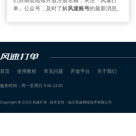
们后期会陆续开放注册名额，关注「风速打
单」公众号，及时了解
风速账号
的最新消息。
首页
使用教程
常见问题
开放平台
关于我们
服务时间：周一至周日 8:00-24:00
Copyright © 2025 风速打单 . 技术支持：临沂风速网络技术有限公司